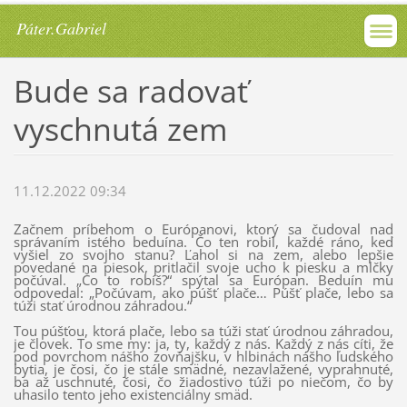
Páter.Gabriel
Bude sa radovať
vyschnutá zem
11.12.2022 09:34
Začnem príbehom o Európanovi, ktorý sa čudoval nad
správaním istého beduína. Čo ten robil, každé ráno, keď
vyšiel zo svojho stanu? Ľahol si na zem, alebo lepšie
povedané na piesok, pritlačil svoje ucho k piesku a mlčky
počúval. „Čo to robíš?“ spýtal sa Európan. Beduín mu
odpovedal: „Počúvam, ako púšť plače… Púšť plače, lebo sa
túži stať úrodnou záhradou.“
Tou púšťou, ktorá plače, lebo sa túži stať úrodnou záhradou,
je človek. To sme my: ja, ty, každý z nás. Každý z nás cíti, že
pod povrchom nášho zovňajšku, v hlbinách nášho ľudského
bytia, je čosi, čo je stále smädné, nezavlažené, vyprahnuté,
ba až uschnuté, čosi, čo žiadostivo túži po niečom, čo by
uhasilo tento jeho existenciálny smäd.