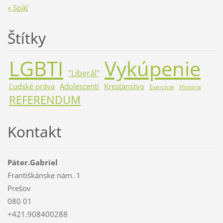
« Späť
Štítky
LGBTI
Vykúpenie
"Liberál"
Ľudské práva
Adolescenti
Kresťanstvo
Exercície
História
REFERENDUM
Kontakt
Páter.Gabriel
Františkánske nám. 1
Prešov
080 01
+421.908400288