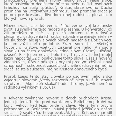
prirodzenosť, premieňa hlbiny nášho srdca. Naše srdce,
ktoré následkom dedičného hriechu alebo našich osobných
hriechov, sa stalo „púšťou“, Kristus skrze svojho Ducha
premieňa na „rozkvitnutú záhradu“. Táto premena srdca je
potom pre kresťana dôvodom onej radosti a plesania, o
ktorých hovorí prorok.
Hlavne svätci, ale tiež veriaci žijúci verne svoj kresťanský
život, sú svedkami tejto radosti a plesania. U konvertitov, čo
žili predtým hriešne, sa po ich obrátení táto radosť a
plesanie z uzdravenia ich srdca, nápadne prejavuje nielen v
ich skutkoch, ale aj v slovách plných nadšenia z Božích vecí.
Ja som zažil niečo podobné. Zrazu som chcel všetkým
hovoriť o Kristovi, všetkých získavať pre neho. V mojom
slovníku sa často opakovalo jedno slovo: úžasný, úžasná,
úžasné. Raz jeden novic, bolo to v Trnave, v jednej mojej
kázni napočítal 32 x opakovanie tohto slova. Úžas z nového
videnia vecí, úžas z pokoja, ktorý mi predtým chýbal, nová
schopnosť – schopnosť žasnúť, od chvíle uzdravenia môjho
srdca, sa stala súčasťou môjho Kristom obnoveného bytia.
Prorok Izaiáš tento stav človeka po uzdravení jeho srdca
vyjadruje slovami: „Vtedy roztvoria oči slepí a uši hluchých
sa otvoria. Ako jeleň skákať bude chromý, jazyk nemého
radosťou vykríkne“(Iz 35, 6a).
V Advente zvykneme hovoriť o dvoch príchodoch Krista.
Jeden je teraz blízko pred nami, ten v Betleheme; druhý na
konci vekov, keď Ježiš príde v sláve. Ale s tým prvým
príchodom, v Betleheme, súvisí príchod Ježiša do nášho
srdca. Istý svätý kňaz hovorieval: „Ak by sa Kristus nenarodil