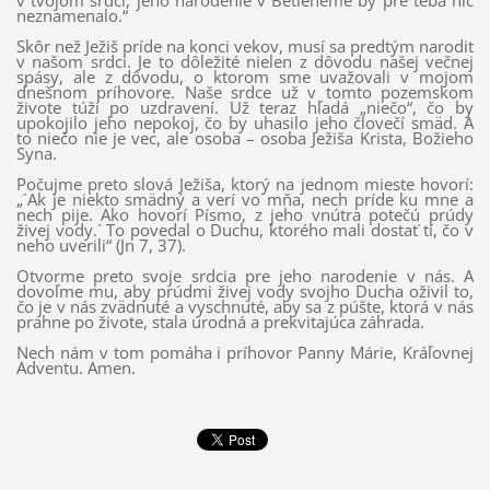
v tvojom srdci, jeho narodenie v Betleheme by pre teba nič
neznamenalo.“
Skôr než Ježiš príde na konci vekov, musí sa predtým narodiť
v našom srdci. Je to dôležité nielen z dôvodu našej večnej
spásy, ale z dôvodu, o ktorom sme uvažovali v mojom
dnešnom príhovore. Naše srdce už v tomto pozemskom
živote túži po uzdravení. Už teraz hľadá „niečo“, čo by
upokojilo jeho nepokoj, čo by uhasilo jeho človečí smäd. A
to niečo nie je vec, ale osoba – osoba Ježiša Krista, Božieho
Syna.
Počujme preto slová Ježiša, ktorý na jednom mieste hovorí:
„´Ak je niekto smädný a verí vo mňa, nech príde ku mne a
nech pije. Ako hovorí Písmo, z jeho vnútra potečú prúdy
živej vody.´ To povedal o Duchu, ktorého mali dostať tí, čo v
neho uverili“ (Jn 7, 37).
Otvorme preto svoje srdcia pre jeho narodenie v nás. A
dovoľme mu, aby prúdmi živej vody svojho Ducha oživil to,
čo je v nás zvädnuté a vyschnuté, aby sa z púšte, ktorá v nás
prahne po živote, stala úrodná a prekvitajúca záhrada.
Nech nám v tom pomáha i príhovor Panny Márie, Kráľovnej
Adventu. Amen.