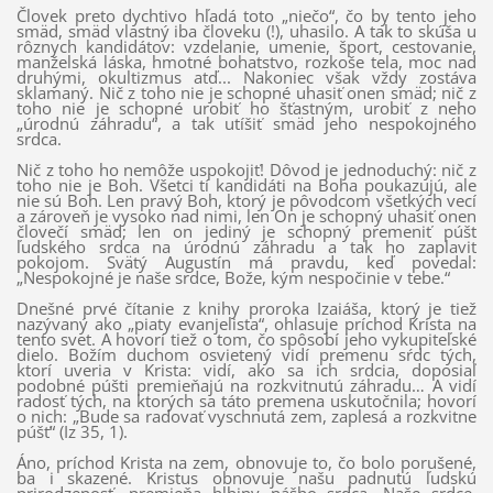
Človek preto dychtivo hľadá toto „niečo“, čo by tento jeho
smäd, smäd vlastný iba človeku (!), uhasilo. A tak to skúša u
rôznych kandidátov: vzdelanie, umenie, šport, cestovanie,
manželská láska, hmotné bohatstvo, rozkoše tela, moc nad
druhými, okultizmus atď... Nakoniec však vždy zostáva
sklamaný. Nič z toho nie je schopné uhasiť onen smäd; nič z
toho nie je schopné urobiť ho šťastným, urobiť z neho
„úrodnú záhradu“, a tak utíšiť smäd jeho nespokojného
srdca.
Nič z toho ho nemôže uspokojiť! Dôvod je jednoduchý: nič z
toho nie je Boh. Všetci tí kandidáti na Boha poukazujú, ale
nie sú Boh. Len pravý Boh, ktorý je pôvodcom všetkých vecí
a zároveň je vysoko nad nimi, len On je schopný uhasiť onen
človečí smäd; len on jediný je schopný premeniť púšť
ľudského srdca na úrodnú záhradu a tak ho zaplaviť
pokojom. Svätý Augustín má pravdu, keď povedal:
„Nespokojné je naše srdce, Bože, kým nespočinie v tebe.“
Dnešné prvé čítanie z knihy proroka Izaiáša, ktorý je tiež
nazývaný ako „piaty evanjelista“, ohlasuje príchod Krista na
tento svet. A hovorí tiež o tom, čo spôsobí jeho vykupiteľské
dielo. Božím duchom osvietený vidí premenu sŕdc tých,
ktorí uveria v Krista: vidí, ako sa ich srdcia, doposiaľ
podobné púšti premieňajú na rozkvitnutú záhradu… A vidí
radosť tých, na ktorých sa táto premena uskutočnila; hovorí
o nich: „Bude sa radovať vyschnutá zem, zaplesá a rozkvitne
púšť“ (Iz 35, 1).
Áno, príchod Krista na zem, obnovuje to, čo bolo porušené,
ba i skazené. Kristus obnovuje našu padnutú ľudskú