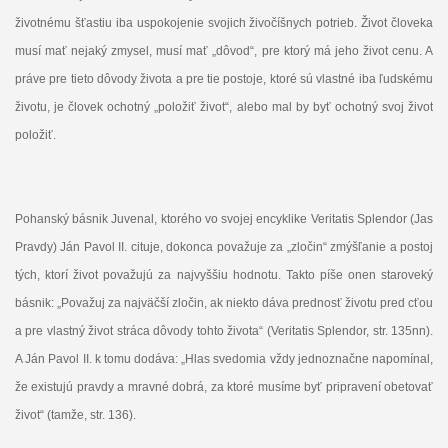
životnému šťastiu iba uspokojenie svojich živočíšnych potrieb. Život človeka
musí mať nejaký zmysel, musí mať „dôvod“, pre ktorý má jeho život cenu. A
práve pre tieto dôvody života a pre tie postoje, ktoré sú vlastné iba ľudskému
životu, je človek ochotný „položiť život“, alebo mal by byť ochotný svoj život
položiť.
Pohanský básnik Juvenal, ktorého vo svojej encyklike Veritatis Splendor (Jas
Pravdy) Ján Pavol II. cituje, dokonca považuje za „zločin“ zmýšľanie a postoj
tých, ktorí život považujú za najvyššiu hodnotu. Takto píše onen staroveký
básnik: „Považuj za najväčší zločin, ak niekto dáva prednosť životu pred cťou
a pre vlastný život stráca dôvody tohto života“ (Veritatis Splendor, str. 135nn).
A Ján Pavol II. k tomu dodáva: „Hlas svedomia vždy jednoznačne napomínal,
že existujú pravdy a mravné dobrá, za ktoré musíme byť pripravení obetovať
život“ (tamže, str. 136).