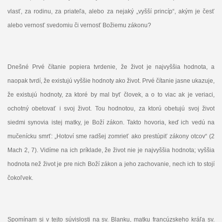
vlasť, za rodinu, za priateľa, alebo za nejaký „vyšší princíp“, akým je česť
alebo vernosť svedomiu či vernosť Božiemu zákonu?
Dnešné Prvé čítanie popiera tvrdenie, že život je najvyššia hodnota, a
naopak tvrdí, že existujú vyššie hodnoty ako život. Prvé čítanie jasne ukazuje,
že existujú hodnoty, za ktoré by mal byť človek, a o to viac ak je veriaci,
ochotný obetovať i svoj život. Tou hodnotou, za ktorú obetujú svoj život
siedmi synovia istej matky, je Boží zákon. Takto hovoria, keď ich vedú na
mučenícku smrť: „Hotoví sme radšej zomrieť ako prestúpiť zákony otcov“ (2
Mach 2, 7). Vidíme na ich príklade, že život nie je najvyššia hodnota; vyššia
hodnota než život je pre nich Boží zákon a jeho zachovanie, nech ich to stojí
čokoľvek.
Spomínam si v tejto súvislosti na sv. Blanku, matku francúzskeho kráľa sv.