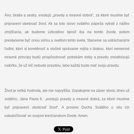
Áno, bratia a sestry, existujú „pravdy a mravné dobrá“, za ktoré musíme byť
pripravení obetovať život. Ak sa toto slovo svätého pápeža vytratí z nášho
zmýšľania, ak budeme úzkostlivo lipnúť iba na tomto živote, potom
prestaneme byť onou soľou a svetlom tohto sveta. Staneme sa ustráchanými
ľuďmi, ktorí si korektnosť a slušné správanie mýlia s láskou, ktorí nemenné
mravné princípy budú prispôsobovať potrebám doby a pravdu zrelativizujú
natoľko, že už nič nebude pravdou, lebo každý bude mať svoju pravdu.
Život je veľká hodnota, ale nie najvyššia. Zopakujme na záver slová, dnes už
svätého, Jána Pavla II.: „existujú pravdy a mravné dobrá, za ktoré musíme
byť pripravení obetovať život“. A prosme Ducha Svätého o silu ich
uskutočňovať vo svojom kresťanskom živote. Amen.