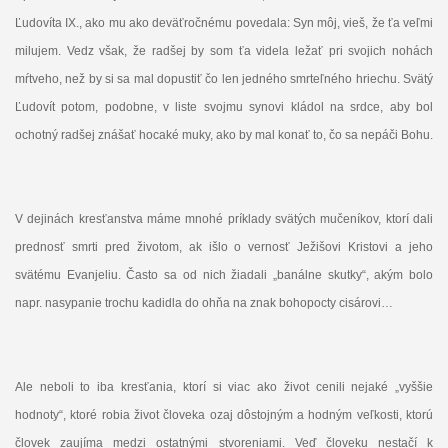
Ľudovíta IX., ako mu ako deväťročnému povedala: Syn môj, vieš, že ťa veľmi
milujem. Vedz však, že radšej by som ťa videla ležať pri svojich nohách
mŕtveho, než by si sa mal dopustiť čo len jedného smrteľného hriechu. Svätý
Ľudovít potom, podobne, v liste svojmu synovi kládol na srdce, aby bol
ochotný radšej znášať hocaké muky, ako by mal konať to, čo sa nepáči Bohu.
V dejinách kresťanstva máme mnohé príklady svätých mučeníkov, ktorí dali
prednosť smrti pred životom, ak išlo o vernosť Ježišovi Kristovi a jeho
svätému Evanjeliu. Často sa od nich žiadali „banálne skutky“, akým bolo
napr. nasypanie trochu kadidla do ohňa na znak bohopocty cisárovi…
Ale neboli to iba kresťania, ktorí si viac ako život cenili nejaké „vyššie
hodnoty“, ktoré robia život človeka ozaj dôstojným a hodným veľkosti, ktorú
človek zaujíma medzi ostatnými stvoreniami. Veď človeku nestačí k