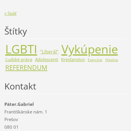
« Späť
Štítky
LGBTI
Vykúpenie
"Liberál"
Ľudské práva
Adolescenti
Kresťanstvo
Exercície
História
REFERENDUM
Kontakt
Páter.Gabriel
Františkánske nám. 1
Prešov
080 01