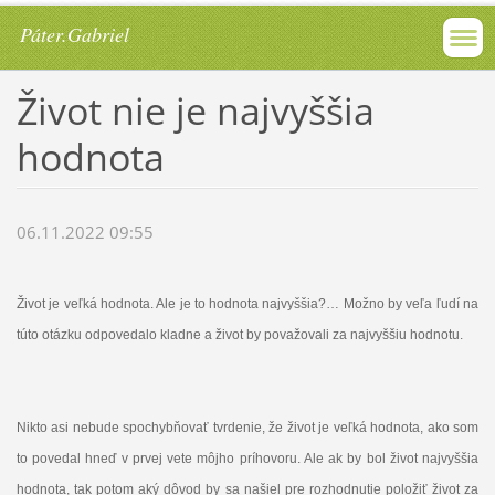
Páter.Gabriel
Život nie je najvyššia
hodnota
06.11.2022 09:55
Život je veľká hodnota. Ale je to hodnota najvyššia?… Možno by veľa ľudí na
túto otázku odpovedalo kladne a život by považovali za najvyššiu hodnotu.
Nikto asi nebude spochybňovať tvrdenie, že život je veľká hodnota, ako som
to povedal hneď v prvej vete môjho príhovoru. Ale ak by bol život najvyššia
hodnota, tak potom aký dôvod by sa našiel pre rozhodnutie položiť život za