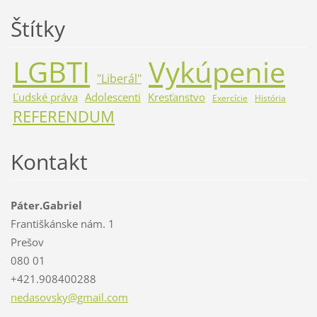
Štítky
LGBTI
Vykúpenie
"Liberál"
Ľudské práva
Adolescenti
Kresťanstvo
Exercície
História
REFERENDUM
Kontakt
Páter.Gabriel
Františkánske nám. 1
Prešov
080 01
+421.908400288
nedasovs
ky@gmail
.com