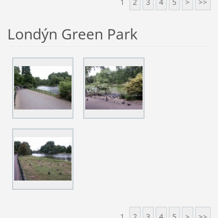
1
2
3
4
5
>
>>
Londýn Green Park
1
2
3
4
5
>
>>