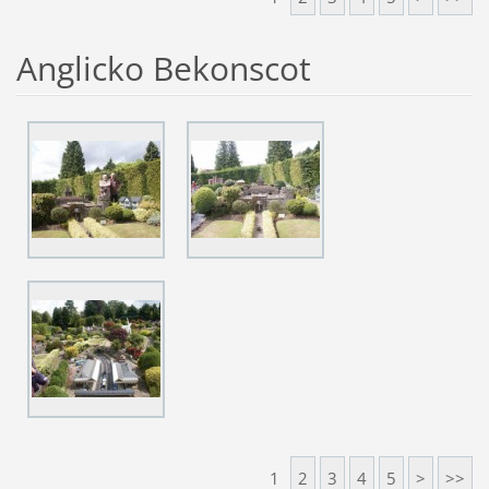
Anglicko Bekonscot
1
2
3
4
5
>
>>