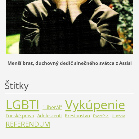
Menší brat, duchovný dedič slnečného svätca z Assisi
Štítky
LGBTI
Vykúpenie
"Liberál"
Ľudské práva
Adolescenti
Kresťanstvo
Exercície
História
REFERENDUM