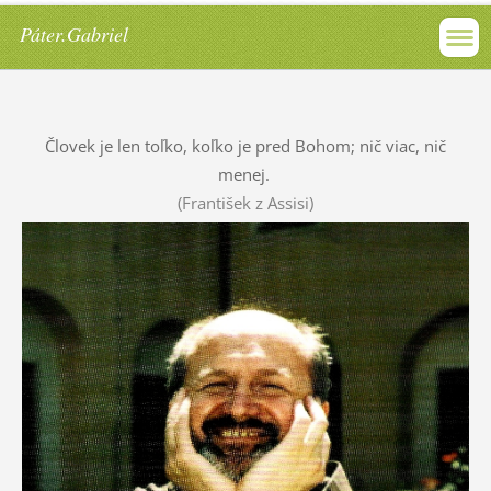
Páter.Gabriel
Človek je len toľko, koľko je pred Bohom; nič viac, nič
menej.
(František z Assisi)