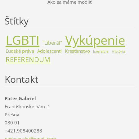
Ako sa máme modliť
Štítky
LGBTI
Vykúpenie
"Liberál"
Ľudské práva
Adolescenti
Kresťanstvo
Exercície
História
REFERENDUM
Kontakt
Páter.Gabriel
Františkánske nám. 1
Prešov
080 01
+421.908400288
nedasovs
ky@gmail
.com