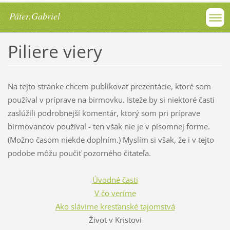
Páter.Gabriel
Piliere viery
Na tejto stránke chcem publikovať prezentácie, ktoré som
používal v príprave na birmovku. Isteže by si niektoré časti
zaslúžili podrobnejší komentár, ktorý som pri príprave
birmovancov používal - ten však nie je v písomnej forme.
(Možno časom niekde doplním.) Myslím si však, že i v tejto
podobe môžu poučiť pozorného čitateľa.
Úvodné časti
V čo veríme
Ako slávime kresťanské tajomstvá
Život v Kristovi