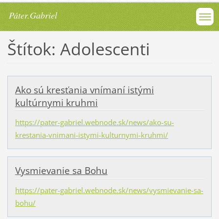
Páter.Gabriel
Štítok: Adolescenti
Ako sú kresťania vnímaní istými
kultúrnymi kruhmi
https://pater-gabriel.webnode.sk/news/ako-su-
krestania-vnimani-istymi-kulturnymi-kruhmi/
Vysmievanie sa Bohu
https://pater-gabriel.webnode.sk/news/vysmievanie-sa-
bohu/