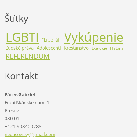
Štítky
LGBTI
Vykúpenie
"Liberál"
Ľudské práva
Adolescenti
Kresťanstvo
Exercície
História
REFERENDUM
Kontakt
Páter.Gabriel
Františkánske nám. 1
Prešov
080 01
+421.908400288
nedasovs
ky@gmail
.com