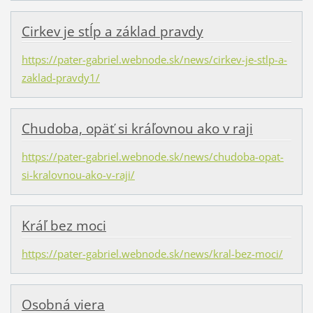
Cirkev je stĺp a základ pravdy
https://pater-gabriel.webnode.sk/news/cirkev-je-stlp-a-
zaklad-pravdy1/
Chudoba, opäť si kráľovnou ako v raji
https://pater-gabriel.webnode.sk/news/chudoba-opat-
si-kralovnou-ako-v-raji/
Kráľ bez moci
https://pater-gabriel.webnode.sk/news/kral-bez-moci/
Osobná viera