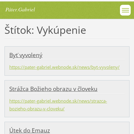
Páter.Gabriel
Štítok: Vykúpenie
Byť vyvolený
https://pater-gabriel.webnode.sk/news/byt-vyvoleny/
Strážca Božieho obrazu v človeku
https://pater-gabriel.webnode.sk/news/strazca-
bozieho-obrazu-v-cloveku/
Útek do Emauz