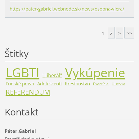
https://pater-gabriel.webnode.sk/news/osobna-viera/
1
2
>
>>
Štítky
LGBTI
Vykúpenie
"Liberál"
Ľudské práva
Adolescenti
Kresťanstvo
Exercície
História
REFERENDUM
Kontakt
Páter.Gabriel