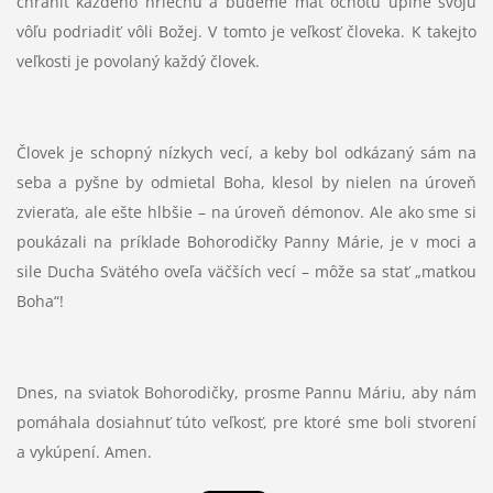
chrániť každého hriechu a budeme mať ochotu úplne svoju
vôľu podriadiť vôli Božej. V tomto je veľkosť človeka. K takejto
veľkosti je povolaný každý človek.
Človek je schopný nízkych vecí, a keby bol odkázaný sám na
seba a pyšne by odmietal Boha, klesol by nielen na úroveň
zvieraťa, ale ešte hlbšie – na úroveň démonov. Ale ako sme si
poukázali na príklade Bohorodičky Panny Márie, je v moci a
sile Ducha Svätého oveľa väčších vecí – môže sa stať „matkou
Boha“!
Dnes, na sviatok Bohorodičky, prosme Pannu Máriu, aby nám
pomáhala dosiahnuť túto veľkosť, pre ktoré sme boli stvorení
a vykúpení. Amen.