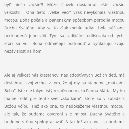
byť niečo väčšie?! Môže človek dosiahnuť ešte väčšiu
veľkosť?!… Ona tieto „veľké veci“ však nevykonala vlastnou
mocou; Boha počala a panenským spôsobom porodila mocou
Ducha Svätého. Aby sa to však mohlo udiať, bola súčasne
podriadená jeho vôli. Tým sa radikálne odlišovala od tých,
ktorí sa vôli Boha odmietajú podriadiť a vyhlasujú svoju
nezávislosť na ňom.
Ale aj veľkosť nás kresťanov, nás adoptívnych Božích detí, má
dosiahnuť svoj vrchol v tom, že aj my sa staneme „matkami
Boha“. Iste nie takým istým spôsobom ako Panna Mária. My ho
máme rodiť pre tento svet „skutkami“, ktoré sú v súlade s
Božou vôľou. Tiež ako ona, to nedokážeme vlastnou mocou,
ale tak, že budeme otvorení sile milosti Ducha Svätého a
budeme s ňou spolupracovať. A taktiež ako ona, sa budeme