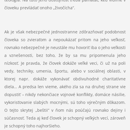
človeku prevládať onoho „živočícha“.
Ak je však nebezpečné jednostranne zdôrazňovať podobnosť
človeka so zvieraťom a nepoukázať pritom na jeho veľkosť,
rovnako nebezpečné je neustále mu hovoriť iba o jeho veľkosti
a vznešenosti, bez toho, že by sa mu pripomenula jeho
nízkosť. Je pravda, že človek dokáže veľké veci, či už na poli
vedy, techniky, umenia, športu, alebo v sociálnej oblasti, v
ktorej napr. dokáže vykonávať obdivuhodné charitatívne
diela… A predsa len vieme, akého zla sa na druhej strane vie
dopustiť – nikdy nekončiace vojnové konflikty, domáce násilie,
vykorisťovanie slabých mocnými, sú toho výrečným dôkazom.
O tejto skrytej „beštii“ v ňom nás poúčajú rovnako dejiny i
súčasnosť. Teda aj keď človek je schopný veľkých vecí, zároveň
je schopný toho najhoršieho.