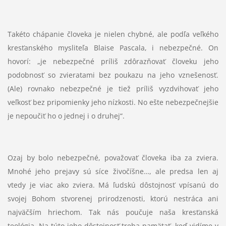
Takéto chápanie človeka je nielen chybné, ale podľa veľkého
kresťanského mysliteľa Blaise Pascala, i nebezpečné. On
hovorí: „je nebezpečné príliš zdôrazňovať človeku jeho
podobnosť so zvieratami bez poukazu na jeho vznešenosť.
(Ale) rovnako nebezpečné je tiež príliš vyzdvihovať jeho
veľkosť bez pripomienky jeho nízkosti. No ešte nebezpečnejšie
je nepoučiť ho o jednej i o druhej“.
Ozaj by bolo nebezpečné, považovať človeka iba za zviera.
Mnohé jeho prejavy sú síce živočíšne…, ale predsa len aj
vtedy je viac ako zviera. Má ľudskú dôstojnosť vpísanú do
svojej Bohom stvorenej prirodzenosti, ktorú nestráca ani
najväčším hriechom. Tak nás poučuje naša kresťanská
teológia. Na túto jeho dôstojnosť treba pamätať, keď vidíme v