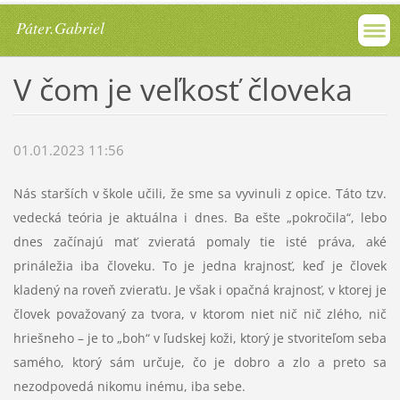
Páter.Gabriel
V čom je veľkosť človeka
01.01.2023 11:56
Nás starších v škole učili, že sme sa vyvinuli z opice. Táto tzv.
vedecká teória je aktuálna i dnes. Ba ešte „pokročila“, lebo
dnes začínajú mať zvieratá pomaly tie isté práva, aké
prináležia iba človeku. To je jedna krajnosť, keď je človek
kladený na roveň zvieraťu. Je však i opačná krajnosť, v ktorej je
človek považovaný za tvora, v ktorom niet nič nič zlého, nič
hriešneho – je to „boh“ v ľudskej koži, ktorý je stvoriteľom seba
samého, ktorý sám určuje, čo je dobro a zlo a preto sa
nezodpovedá nikomu inému, iba sebe.