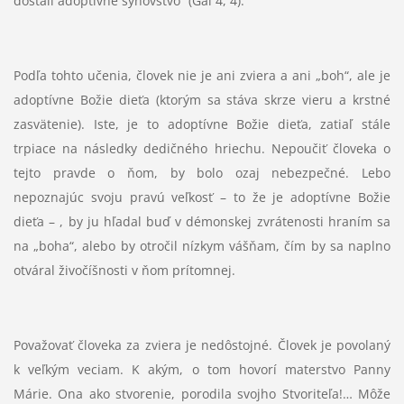
dostali adoptívne synovstvo“ (Gal 4, 4).
Podľa tohto učenia, človek nie je ani zviera a ani „boh“, ale je
adoptívne Božie dieťa (ktorým sa stáva skrze vieru a krstné
zasvätenie). Iste, je to adoptívne Božie dieťa, zatiaľ stále
trpiace na následky dedičného hriechu. Nepoučiť človeka o
tejto pravde o ňom, by bolo ozaj nebezpečné. Lebo
nepoznajúc svoju pravú veľkosť – to že je adoptívne Božie
dieťa – , by ju hľadal buď v démonskej zvrátenosti hraním sa
na „boha“, alebo by otročil nízkym vášňam, čím by sa naplno
otváral živočíšnosti v ňom prítomnej.
Považovať človeka za zviera je nedôstojné. Človek je povolaný
k veľkým veciam. K akým, o tom hovorí materstvo Panny
Márie. Ona ako stvorenie, porodila svojho Stvoriteľa!… Môže