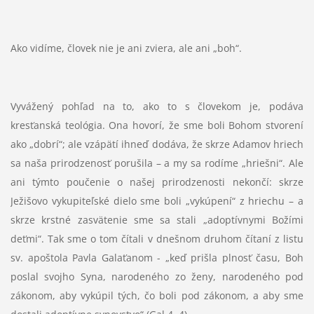
Ako vidíme, človek nie je ani zviera, ale ani „boh“.
Vyvážený pohľad na to, ako to s človekom je, podáva
kresťanská teológia. Ona hovorí, že sme boli Bohom stvorení
ako „dobrí“; ale vzápätí ihneď dodáva, že skrze Adamov hriech
sa naša prirodzenosť porušila – a my sa rodíme „hriešni“. Ale
ani týmto poučenie o našej prirodzenosti nekončí: skrze
Ježišovo vykupiteľské dielo sme boli „vykúpení“ z hriechu – a
skrze krstné zasvätenie sme sa stali „adoptívnymi Božími
deťmi“. Tak sme o tom čítali v dnešnom druhom čítaní z listu
sv. apoštola Pavla Galaťanom - „keď prišla plnosť času, Boh
poslal svojho Syna, narodeného zo ženy, narodeného pod
zákonom, aby vykúpil tých, čo boli pod zákonom, a aby sme