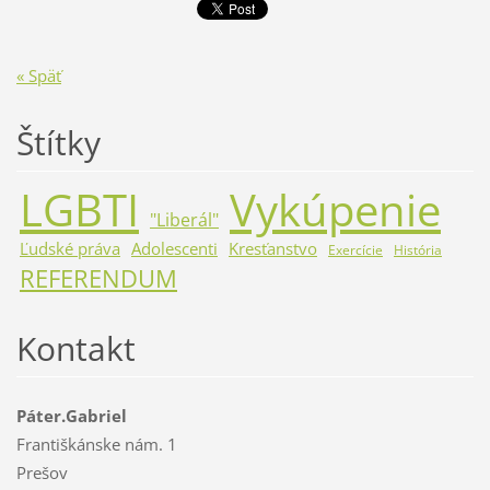
« Späť
Štítky
LGBTI
Vykúpenie
"Liberál"
Ľudské práva
Adolescenti
Kresťanstvo
Exercície
História
REFERENDUM
Kontakt
Páter.Gabriel
Františkánske nám. 1
Prešov